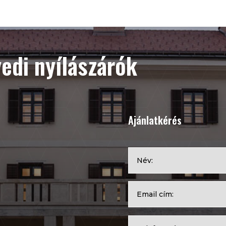
yedi nyílászárók
Ajánlatkérés