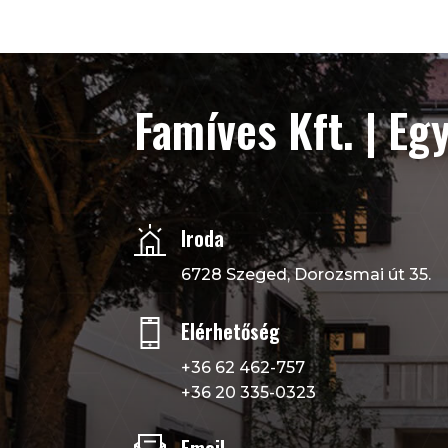
Famíves Kft. | Eg
Iroda
6728 Szeged, Dorozsmai út 35.
Elérhetőség
+36 62 462-757
+36 20 335-0323