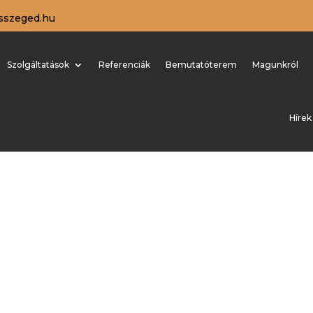
sszeged.hu
Szolgáltatások
Referenciák
Bemutatóterem
Magunkról
Hírek