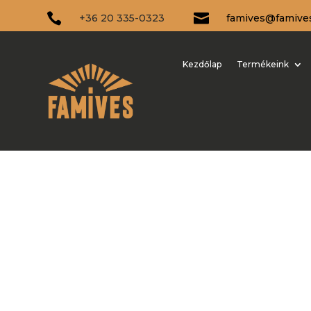


+36 20 335-0323
famives@famive
Kezdőlap
Termékeink