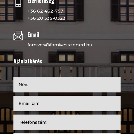
Elérhetőség
+36 62 462-757
+36 20 335-0323
Email
famives@famivesszeged.hu
Ajánlatkérés