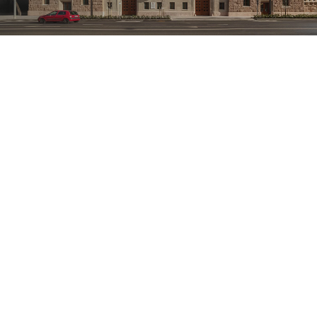
A Szél Kálmán téri egykori
postapalota